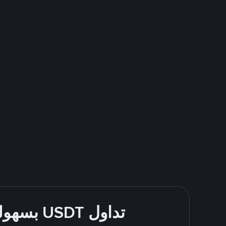
تداول USDT بسهولة - قُم بالشراء والبيع باستخدام طرقك المُفضّلة للدفع