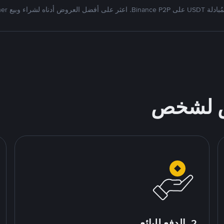
Bi. اعثر على أفضل العروض أدناه لشراء وبيع Tether
ص لشخص
2. الدفع للبائع