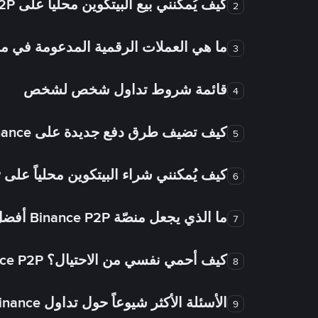
كيف يُمكنني بيع البيتكوين محلياً على Binance P2P؟
2
ما هي العملات الرقمية المدعومة في
3
قائمة شروط تداول شخص لشخص
4
كيف تضيف طرق دفع جديدة على Binance شخص لشخص؟
5
كيف يُمكنني شراء البيتكوين محلياً على Binance P2P؟
6
ما الذي يجعل منصّة Binance P2P أفضل من الأسواق الأخرى للتداول من شخص لشخص؟
7
كيف أحمي نفسي من الاحتيال؟ Binance P2P ضمان FTW!
8
الأسئلة الأكثر شيوعاً حول تداول Binance شخص لشخص
9