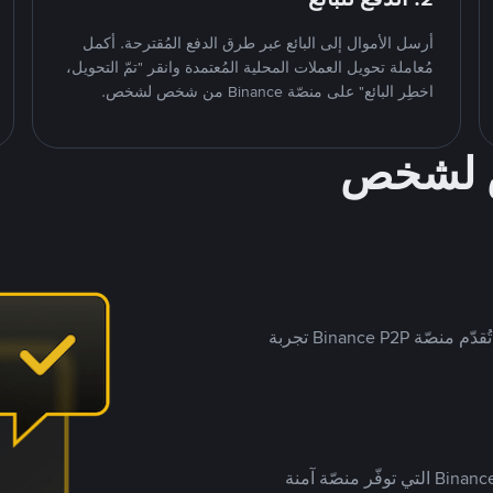
أرسل الأموال إلى البائع عبر طرق الدفع المُقترحة. أكمل
مُعاملة تحويل العملات المحلية المُعتمدة وانقر "تمّ التحويل،
اخطِر البائع" على منصّة Binance من شخص لشخص.
ص لشخص
بينما تستهدف العديد من منصّات تداول P2P أسواقًا مُحددة، تُقدّم منصّة Binance P2P تجربة
يضع ملايين المُستخدمين حول العالم ثقتهم في منصّة Binance P2P التي توفّر منصّة آمنة