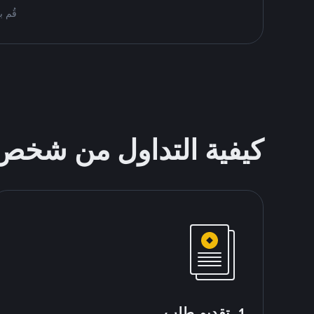
قُم بمُبادلة USDT على nance P2P
كيفية التداول من شخ
1. تقديم طلب