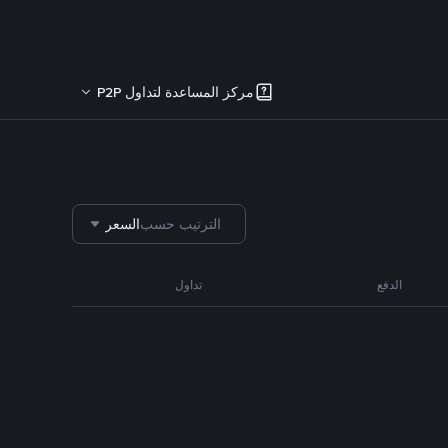
مركز المساعدة لتداول P2P
الترتيب حسب
السعر
الدفع
تداول