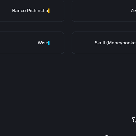
Banco Pichincha
Ze
Wise
Skrill (Moneybooke
؟