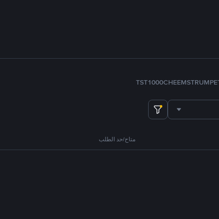
TST
1000CHEEMS
TRUMP
E
متاح/حد الطلب