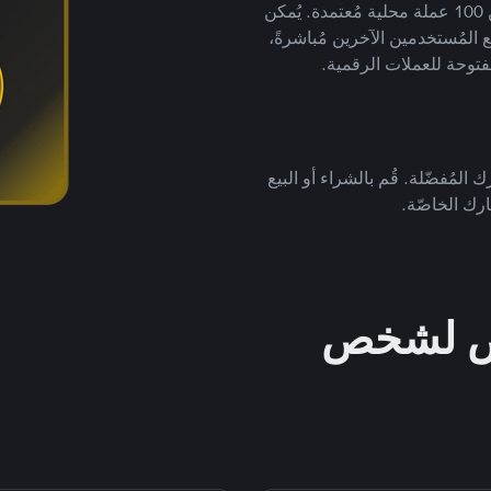
لتداول العملات الرقمية بأكثر من 800 طريقة دفع وأكثر من 100 عملة محلية مُعتمدة. يُمكن
 المُستخدمين الآخرين مُباشرةً،
فتوحة للعملات الرقمية.
 المُفضّلة. قُم بالشراء أو البيع
رك الخاصّة.
خص لشخص