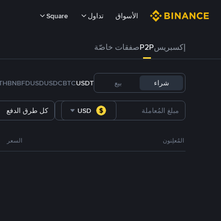
الأسواق
تداول
Square
إكسبريس
P2P
صفقات خاصّة
شراء
بيع
USDT
BTC
USDC
FDUSD
BNB
TH
USD
كل طرق الدفع
المُعلِنون
السعر