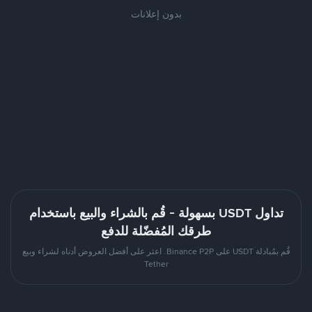
بدون إعلانات
تداول USDT بسهولة - قُم بالشراء والبيع باستخدام
طرقك المُفضّلة للدفع
قُم بمُبادلة USDT على Binance P2P. اعثر على أفضل العروض أدناه لشراء وبيع
Tether