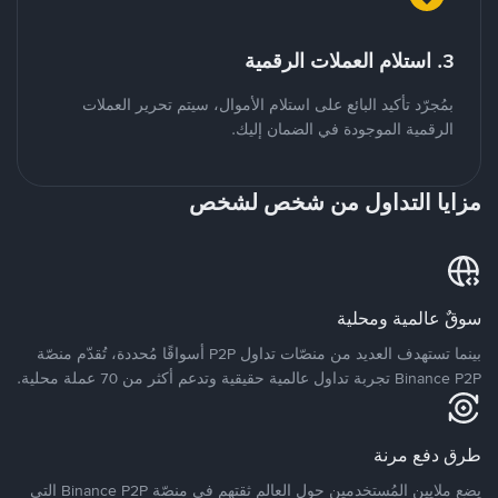
3. استلام العملات الرقمية
بمُجرّد تأكيد البائع على استلام الأموال، سيتم تحرير العملات
الرقمية الموجودة في الضمان إليك.
مزايا التداول من شخص لشخص
سوقٌ عالمية ومحلية
بينما تستهدف العديد من منصّات تداول P2P أسواقًا مُحددة، تُقدّم منصّة
Binance P2P تجربة تداول عالمية حقيقية وتدعم أكثر من 70 عملة محلية.
طرق دفع مرنة
يضع ملايين المُستخدمين حول العالم ثقتهم في منصّة Binance P2P التي