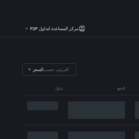
مركز المساعدة لتداول P2P
الترتيب حسب
السعر
الدفع
تداول