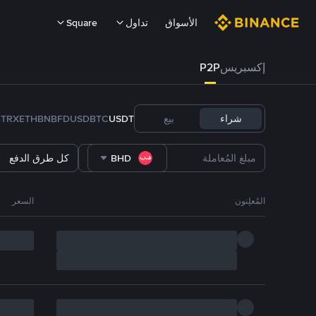
الأسواق
تداول
Square
إكسبريس
P2P
شراء
بيع
USDT
BTC
FDUSD
BNB
ETH
TRX
B
BHD
كل طرق الدفع
المُعلِنون
السعر