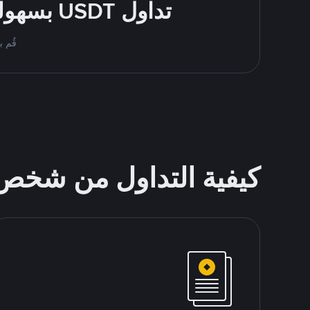
تداول USDT بسهولة - قُم بالشراء والبيع باستخدام طرقك المُفضّلة للدفع
قُم بمُبادلة USDT على nance P2P
كيفية التداول من شخ