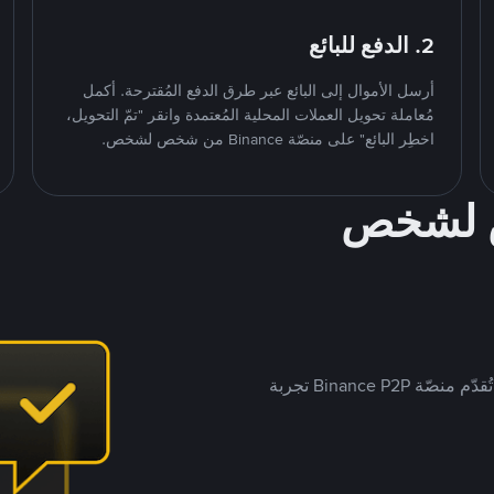
2. الدفع للبائع
أرسل الأموال إلى البائع عبر طرق الدفع المُقترحة. أكمل
مُعاملة تحويل العملات المحلية المُعتمدة وانقر "تمّ التحويل،
اخطِر البائع" على منصّة Binance من شخص لشخص.
ص لشخص
بينما تستهدف العديد من منصّات تداول P2P أسواقًا مُحددة، تُقدّم منصّة Binance P2P تجربة