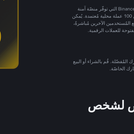
يضع ملايين المُستخدمين حول العالم ثقتهم في منصّة Binance P2P التي توفّر منصّة آمنة
لتداول العملات الرقمية بأكثر من 800 طريقة دفع وأكثر من 100 عملة محلية مُعتمدة. يُمكن
 المُستخدمين الآخرين مُباشرةً،
فتوحة للعملات الرقمية.
 المُفضّلة. قُم بالشراء أو البيع
رك الخاصّة.
خص لشخص