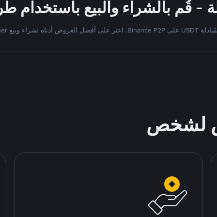
Bi. اعثر على أفضل العروض أدناه لشراء وبيع Tether
ص لشخص