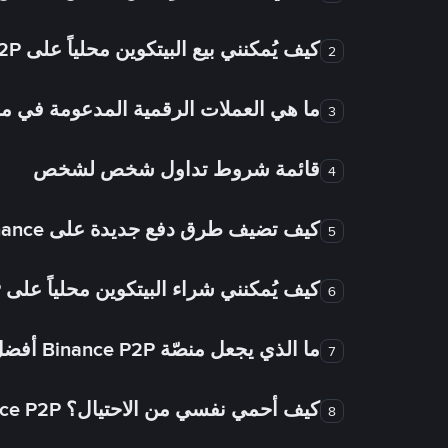
كيف يُمكنني بيع البيتكوين محلياً على Binance P2P؟
2
ما هي العملات الرقمية المدعومة في
3
قائمة شروط تداول شخص لشخص
4
كيف تضيف طرق دفع جديدة على Binance شخص لشخص؟
5
كيف يُمكنني شراء البيتكوين محلياً على Binance P2P؟
6
ما الذي يجعل منصّة Binance P2P أفضل من الأسواق الأخرى للتداول من شخص لشخص؟
7
كيف أحمي نفسي من الاحتيال؟ Binance P2P ضمان FTW!
8