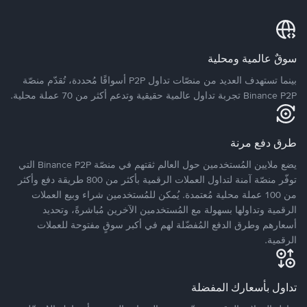
سوقٌ عالمية ومحلية
بينما تستهدف العديد من منصّات تداول P2P أسواقًا مُحددة، تُقدّم منصّة
Binance P2P تجربة تداول عالمية حقيقية وتدعم أكثر من 70 عملة محلية.
طرق دفع مرنة
يضع ملايين المُستخدمين حول العالم ثقتهم في منصّة Binance P2P التي
توفّر منصّة آمنة لتداول العملات الرقمية بأكثر من 800 طريقة دفع وأكثر
من 100 عملة محلية مُعتمدة. يُمكن للمُستخدمين شراء وبيع العملات
الرقمية وتداولها بسهولة مع المُستخدمين الآخرين مُباشرةً، وتحديد
أسعارهم وطرق الدفع المُفضّلة لهم في أكبر سوقٍ مفتوحة للعملات
الرقمية.
تداول بأسعارك المفضلة