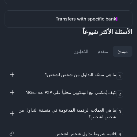
Transfers with specific bank
الأسئلة الأكثر شيوعاً
مبتدئ
متقدم
المُعلِنون
ما هي منصّة التداول من شخص لشخص؟
1
كيف يُمكنني بيع البيتكوين محلياً على Binance P2P؟
2
ما هي العملات الرقمية المدعومة في منطقة التداول من
3
شخص لشخص؟
قائمة شروط تداول شخص لشخص
4