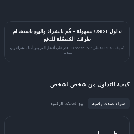
تداول USDT بسهولة - قُم بالشراء والبيع باستخدام
طرقك المُفضّلة للدفع
قُم بمُبادلة USDT على Binance P2P. اعثر على أفضل العروض أدناه لشراء وبيع
Tether
كيفية التداول من شخص لشخص
شراء عملات رقمية
بيع العملات الرقمية