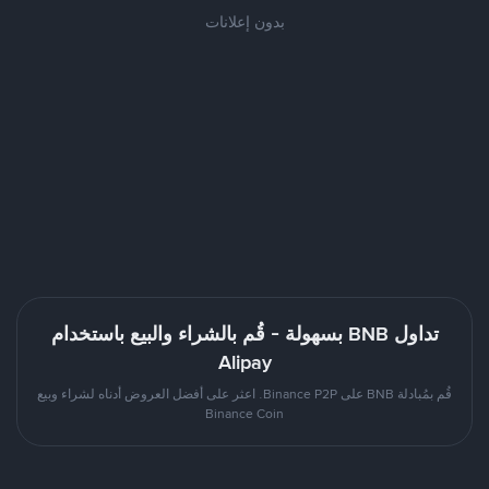
بدون إعلانات
تداول BNB بسهولة - قُم بالشراء والبيع باستخدام
Alipay
قُم بمُبادلة BNB على Binance P2P. اعثر على أفضل العروض أدناه لشراء وبيع
Binance Coin