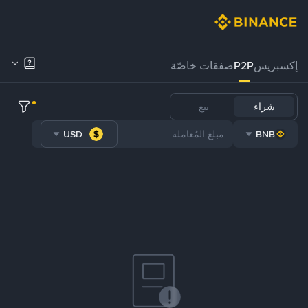
إكسبريس
P2P
صفقات خاصّة
شراء
بيع
USD
BNB