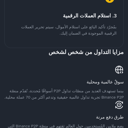
3. استلام العملات الرقمية
بمُجرّد تأكيد البائع على استلام الأموال، سيتم تحرير العملات
الرقمية الموجودة في الضمان إليك.
مزايا التداول من شخص لشخص
سوقٌ عالمية ومحلية
بينما تستهدف العديد من منصّات تداول P2P أسواقًا مُحددة، تُقدّم منصّة
Binance P2P تجربة تداول عالمية حقيقية وتدعم أكثر من 70 عملة محلية.
طرق دفع مرنة
يضع ملايين المُستخدمين حول العالم ثقتهم في منصّة Binance P2P التي