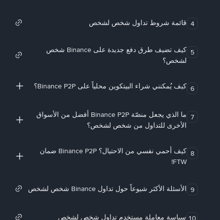
قائمة شروط تداول شخص لشخص
4
كيف تضيف طرق دفع جديدة على Binance شخص
5
لشخص؟
كيف يُمكنني شراء البيتكوين محلياً على Binance P2P؟
6
ما الذي يجعل منصّة Binance P2P أفضل من الأسواق
7
الأخرى للتداول من شخص لشخص؟
كيف أحمي نفسي من الاحتيال؟ Binance P2P ضمان
8
FTW!
الأسئلة الأكثر شيوعاً حول تداول Binance شخص لشخص
9
سياسة معاملة مستخدم تداول شخص لشخص
10