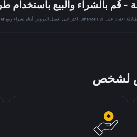
Bi. اعثر على أفضل العروض أدناه لشراء وبيع Tether
ص لشخص