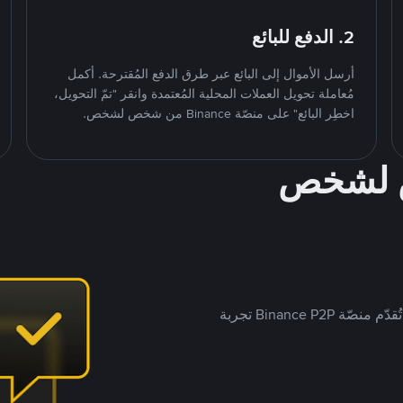
2. الدفع للبائع
أرسل الأموال إلى البائع عبر طرق الدفع المُقترحة. أكمل
مُعاملة تحويل العملات المحلية المُعتمدة وانقر "تمّ التحويل،
اخطِر البائع" على منصّة Binance من شخص لشخص.
ص لشخص
بينما تستهدف العديد من منصّات تداول P2P أسواقًا مُحددة، تُقدّم منصّة Binance P2P تجربة