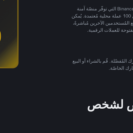
يضع ملايين المُستخدمين حول العالم ثقتهم في منصّة Binance P2P التي توفّر منصّة آمنة
لتداول العملات الرقمية بأكثر من 800 طريقة دفع وأكثر من 100 عملة محلية مُعتمدة. يُمكن
 المُستخدمين الآخرين مُباشرةً،
فتوحة للعملات الرقمية.
 المُفضّلة. قُم بالشراء أو البيع
رك الخاصّة.
خص لشخص