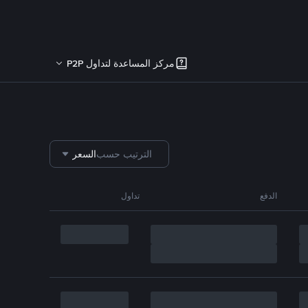
مركز المساعدة لتداول P2P
الترتيب حسب
السعر
الدفع
تداول