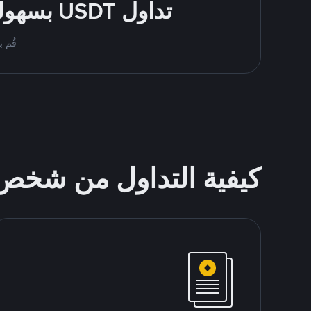
تداول USDT بسهولة - قُم بالشراء والبيع باستخدام طرقك المُفضّلة للدفع
قُم بمُبادلة USDT على nance P2P
كيفية التداول من شخ