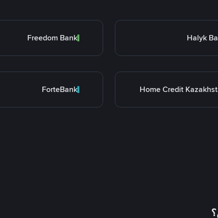
Freedom Bank
Halyk B
ForteBank
Home Credit Kazakhs
؟