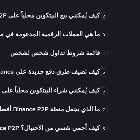
كيف يُمكنني بيع البيتكوين محلياً على Binance P2P؟
2
ما هي العملات الرقمية المدعومة في
3
قائمة شروط تداول شخص لشخص
4
كيف تضيف طرق دفع جديدة على Binance شخص لشخص؟
5
كيف يُمكنني شراء البيتكوين محلياً على Binance P2P؟
6
ما الذي يجعل منصّة Binance P2P أفضل من الأسواق الأخرى للتداول من شخص لشخص؟
7
كيف أحمي نفسي من الاحتيال؟ Binance P2P ضمان FTW!
8