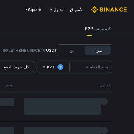
الأسواق
تداول
Square
إكسبريس
P2P
شراء
بيع
USDT
BTC
USDC
BNB
ETH
SOL
KZT
كل طرق الدفع
المُعلِنون
السعر