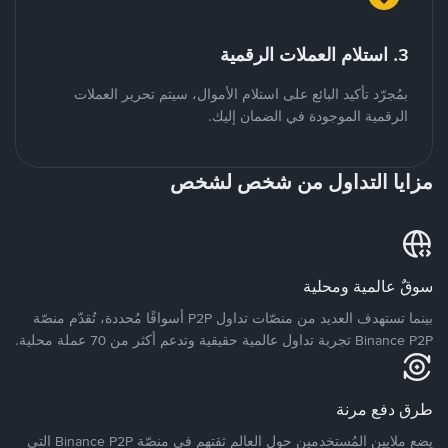
3. استلام العملات الرقمية
بمُجرّد تأكيد البائع على استلام الأموال، سيتم تحرير العملات
الرقمية الموجودة في الضمان إليك.
مزايا التداول من شخص لشخص
سوقٌ عالمية ومحلية
بينما تستهدف العديد من منصّات تداول P2P أسواقًا مُحددة، تُقدّم منصّة
Binance P2P تجربة تداول عالمية حقيقية وتدعم أكثر من 70 عملة محلية.
طرق دفع مرنة
يضع ملايين المُستخدمين حول العالم ثقتهم في منصّة Binance P2P التي