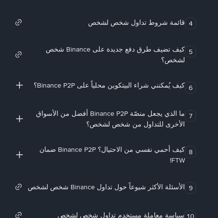
قائمة شروط تداول شخص لشخص
4
كيف تضيف طرق دفع جديدة على Binance شخص
5
لشخص؟
كيف يُمكنني شراء البيتكوين محلياً على Binance P2P؟
6
ما الذي يجعل منصّة Binance P2P أفضل من الأسواق
7
الأخرى للتداول من شخص لشخص؟
كيف أحمي نفسي من الاحتيال؟ Binance P2P ضمان
8
FTW!
الأسئلة الأكثر شيوعاً حول تداول Binance شخص لشخص
9
سياسة معاملة مستخدم تداول شخص لشخص
10