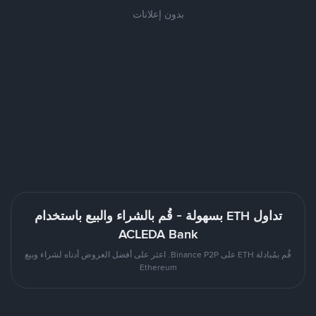
بدون إعلانات
تداول ETH بسهولة - قُم بالشراء والبيع باستخدام
ACLEDA Bank
قُم بمُبادلة ETH على Binance P2P. اعثر على أفضل العروض أدناه لشراء وبيع
Ethereum