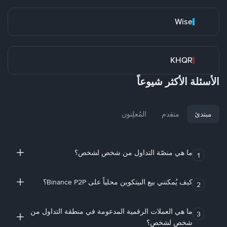
Wise
KHQR
الأسئلة الأكثر شيوعاً
مبتدئ
متقدم
المُعلِنون
ما هي منصّة التداول من شخص لشخص؟
1
كيف يُمكنني بيع البيتكوين محلياً على Binance P2P؟
2
ما هي العملات الرقمية المدعومة في منطقة التداول من
3
شخص لشخص؟