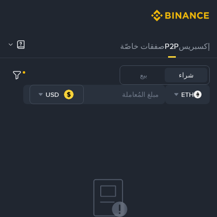
إكسبريس
P2P
صفقات خاصّة
شراء
بيع
USD
ETH