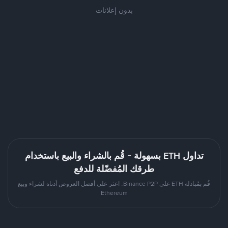
بدون إعلانات
تداول ETH بسهولة - قُم بالشراء والبيع باستخدام
طرقك المُفضّلة للدفع
قُم بمُبادلة ETH على Binance P2P. اعثر على أفضل العروض أدناه لشراء وبيع
Ethereum