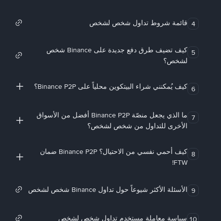
قائمة شروط تداول شخص لشخص
4
كيف تضيف طرق دفع جديدة على Binance شخص
5
لشخص؟
كيف يُمكنني شراء البيتكوين محلياً على Binance P2P؟
6
ما الذي يجعل منصّة Binance P2P أفضل من الأسواق
7
الأخرى للتداول من شخص لشخص؟
كيف أحمي نفسي من الاحتيال؟ Binance P2P ضمان
8
FTW!
الأسئلة الأكثر شيوعاً حول تداول Binance شخص لشخص
9
سياسة معاملة مستخدم تداول شخص لشخص
10