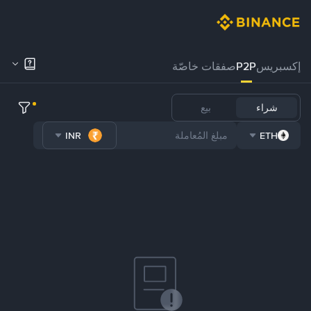
إكسبريس
P2P
صفقات خاصّة
شراء
بيع
INR
ETH