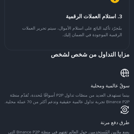
3. استلام العملات الرقمية
بمُجرّد تأكيد البائع على استلام الأموال، سيتم تحرير العملات
الرقمية الموجودة في الضمان إليك.
مزايا التداول من شخص لشخص
سوقٌ عالمية ومحلية
بينما تستهدف العديد من منصّات تداول P2P أسواقًا مُحددة، تُقدّم منصّة
Binance P2P تجربة تداول عالمية حقيقية وتدعم أكثر من 70 عملة محلية.
طرق دفع مرنة
يضع ملايين المُستخدمين حول العالم ثقتهم في منصّة Binance P2P التي