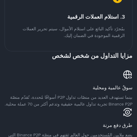
3. استلام العملات الرقمية
بمُجرّد تأكيد البائع على استلام الأموال، سيتم تحرير العملات
الرقمية الموجودة في الضمان إليك.
مزايا التداول من شخص لشخص
سوقٌ عالمية ومحلية
بينما تستهدف العديد من منصّات تداول P2P أسواقًا مُحددة، تُقدّم منصّة
Binance P2P تجربة تداول عالمية حقيقية وتدعم أكثر من 70 عملة محلية.
طرق دفع مرنة
يضع ملايين المُستخدمين حول العالم ثقتهم في منصّة Binance P2P التي