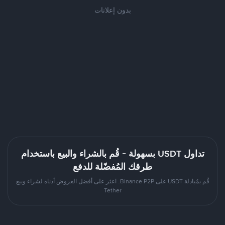
بدون إعلانات
تداول USDT بسهولة - قُم بالشراء والبيع باستخدام
طرقك المُفضّلة للدفع
قُم بمُبادلة USDT على Binance P2P. اعثر على أفضل العروض أدناه لشراء وبيع
Tether