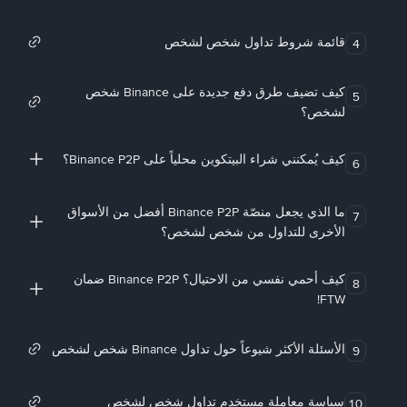
قائمة شروط تداول شخص لشخص
4
كيف تضيف طرق دفع جديدة على Binance شخص
5
لشخص؟
كيف يُمكنني شراء البيتكوين محلياً على Binance P2P؟
6
ما الذي يجعل منصّة Binance P2P أفضل من الأسواق
7
الأخرى للتداول من شخص لشخص؟
كيف أحمي نفسي من الاحتيال؟ Binance P2P ضمان
8
FTW!
الأسئلة الأكثر شيوعاً حول تداول Binance شخص لشخص
9
سياسة معاملة مستخدم تداول شخص لشخص
10