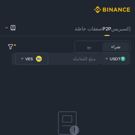
إكسبريس
P2P
صفقات خاصّة
شراء
بيع
VES
USDT