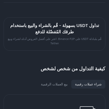
تداول USDT بسهولة - قُم بالشراء والبيع باستخدام
طرقك المُفضّلة للدفع
قُم بمُبادلة USDT على Binance P2P. اعثر على أفضل العروض أدناه لشراء وبيع
Tether
كيفية التداول من شخص لشخص
شراء عملات رقمية
بيع العملات الرقمية