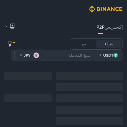
إكسبريس
P2P
شراء
بيع
JPY
USDT