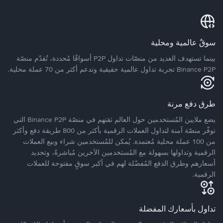
سوقٌ عالمية ومحلية
بينما تستهدف العديد من منصّات تداول P2P أسواقًا مُحددة، تُقدّم منصّة
Binance P2P تجربة تداول عالمية حقيقية وتدعم أكثر من 70 عملة محلية.
طرق دفع مرنة
يضع ملايين المُستخدمين حول العالم ثقتهم في منصّة Binance P2P التي
توفّر منصّة آمنة لتداول العملات الرقمية بأكثر من 800 طريقة دفع وأكثر
من 100 عملة محلية مُعتمدة. يُمكن للمُستخدمين شراء وبيع العملات
الرقمية وتداولها بسهولة مع المُستخدمين الآخرين مُباشرةً، وتحديد
أسعارهم وطرق الدفع المُفضّلة لهم في أكبر سوقٍ مفتوحة للعملات
الرقمية.
تداول بأسعارك المفضلة