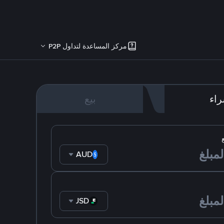
مركز المساعدة لتداول P2P
اء
بيع
AUD
FDUSD