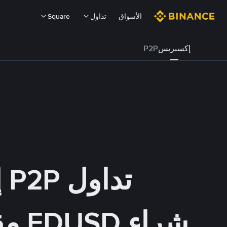
الأسواق
تداول
Square
إكسبريس
P2P
تداول P2P إكسبريس
شراء FDUSD مقابل AUD