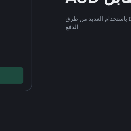
قُم بشراء وبيع FDUSD على Binance P2P باستخدام العديد من طرق
الدفع