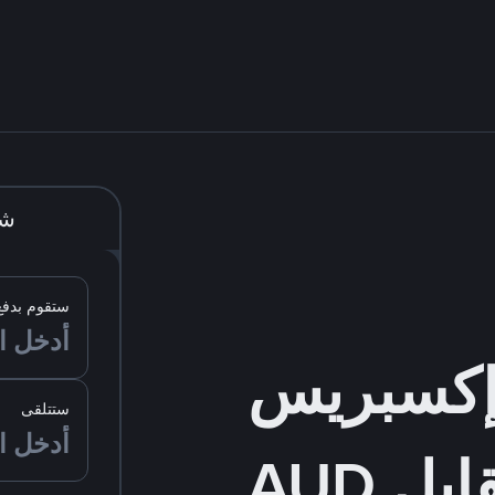
شر
ستقوم بدفع
ستتلقى