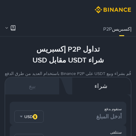
إكسبريس
P2P
تداول P2P إكسبريس
شراء USDT مقابل USD
قُم بشراء وبيع USDT على Binance P2P باستخدام العديد من طرق الدفع
شراء
بيع
ستقوم بدفع
USD
ستتلقى