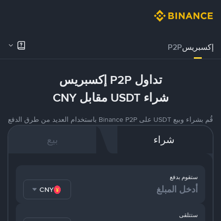
إكسبريس
P2P
تداول P2P إكسبريس
شراء USDT مقابل CNY
قُم بشراء وبيع USDT على Binance P2P باستخدام العديد من طرق الدفع
شراء
بيع
ستقوم بدفع
CNY
ستتلقى