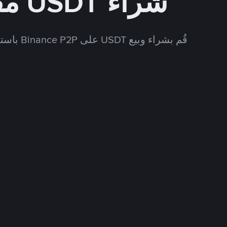
شراء USDT مقابل CNY
قُم بشراء وبيع USDT على Binance P2P باستخدام العديد من طرق الدفع