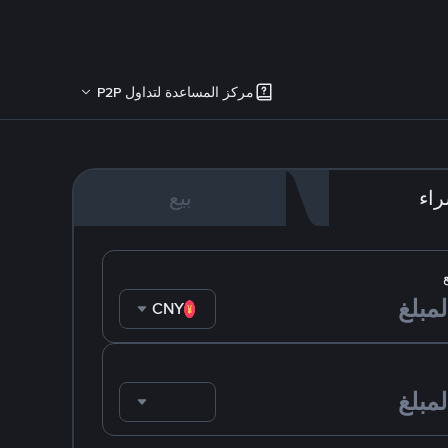
مركز المساعدة لتداول P2P
اء
بيع
CNY