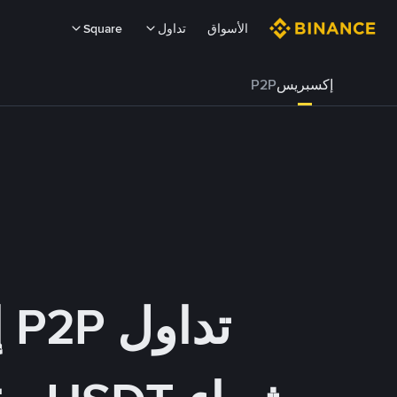
الأسواق
تداول
Square
إكسبريس
P2P
تداول P2P إكسبريس