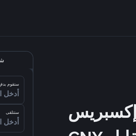
شر
ستقوم بدفع
ستتلقى