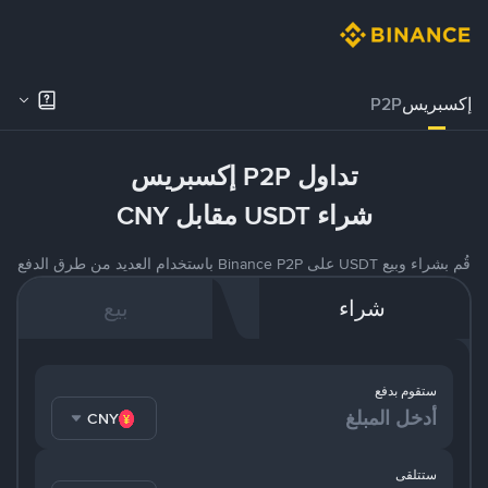
إكسبريس
P2P
تداول P2P إكسبريس
شراء USDT مقابل CNY
قُم بشراء وبيع USDT على Binance P2P باستخدام العديد من طرق الدفع
شراء
بيع
ستقوم بدفع
CNY
ستتلقى