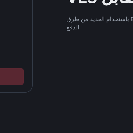
قُم بشراء وبيع FDUSD على Binance P2P باستخدام العديد من طرق
الدفع