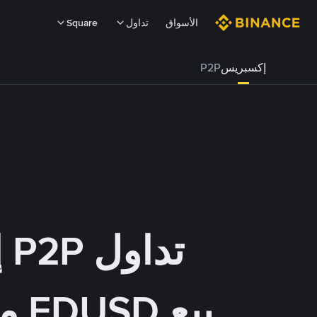
الأسواق
تداول
Square
إكسبريس
P2P
تداول P2P إكسبريس
بيع FDUSD مقابل VES