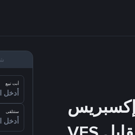
شر
أنت تبيع
ستتلقى