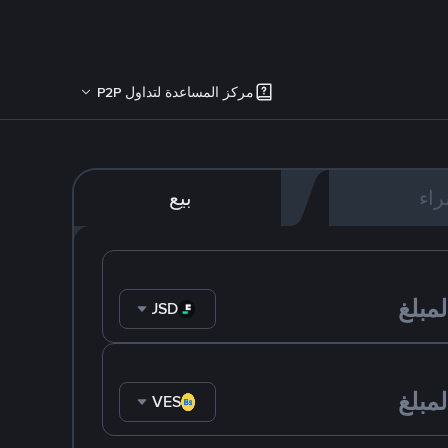
مركز المساعدة لتداول P2P
اء
بيع
FDUSD
VES