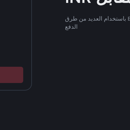
قُم بشراء وبيع FDUSD على Binance P2P باستخدام العديد من طرق
الدفع