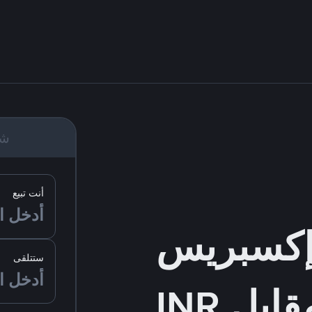
شر
أنت تبيع
ستتلقى