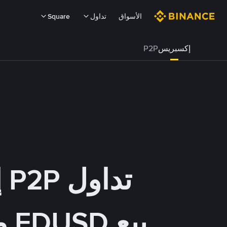
الأسواق
تداول
Square
إكسبريس
P2P
تداول P2P إكسبريس
بيع FDUSD مقابل INR