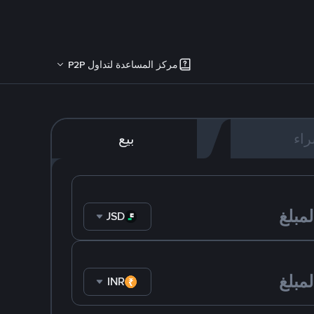
مركز المساعدة لتداول P2P
اء
بيع
FDUSD
INR