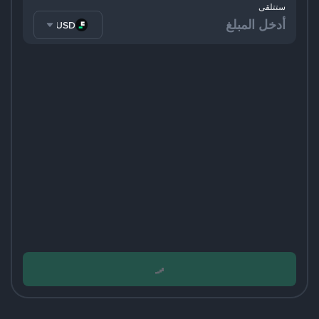
ستتلقى
FDUSD