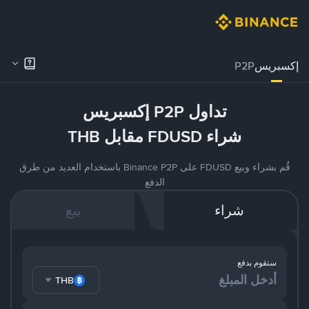
إكسبريس
P2P
تداول P2P إكسبريس
شراء FDUSD مقابل THB
قُم بشراء وبيع FDUSD على Binance P2P باستخدام العديد من طرق
الدفع
شراء
بيع
ستقوم بدفع
THB