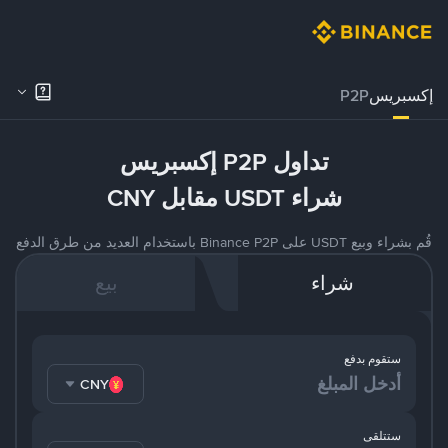
إكسبريس
P2P
تداول P2P إكسبريس
شراء USDT مقابل CNY
قُم بشراء وبيع USDT على Binance P2P باستخدام العديد من طرق الدفع
شراء
بيع
ستقوم بدفع
CNY
ستتلقى