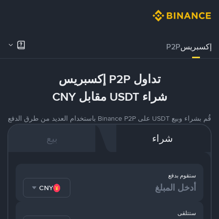
إكسبريس
P2P
تداول P2P إكسبريس
شراء USDT مقابل CNY
قُم بشراء وبيع USDT على Binance P2P باستخدام العديد من طرق الدفع
شراء
بيع
ستقوم بدفع
CNY
ستتلقى