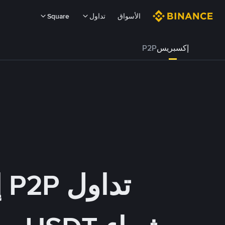
الأسواق
تداول
Square
إكسبريس
P2P
تداول P2P إكسبريس