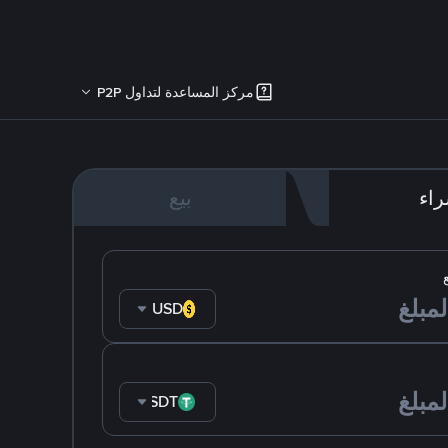
مركز المساعدة لتداول P2P
اء
بيع
USD
USDT