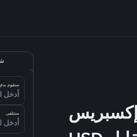
شر
ستقوم بدفع
ستتلقى