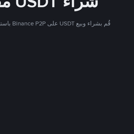
شراء USDT مقابل USD
قُم بشراء وبيع USDT على Binance P2P باستخدام العديد من طرق الدفع