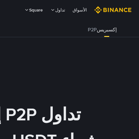
الأسواق
تداول
Square
إكسبريس
P2P
تداول P2P إكسبريس