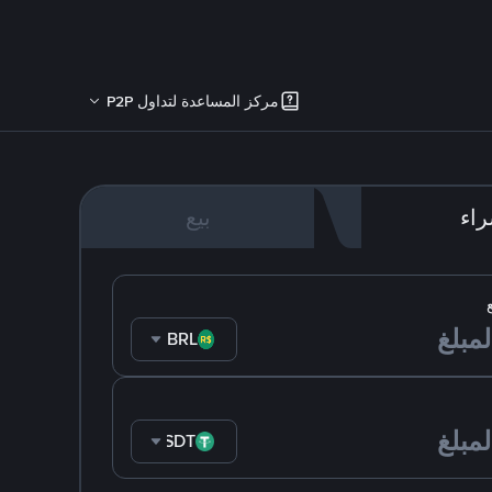
مركز المساعدة لتداول P2P
اء
بيع
BRL
USDT