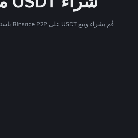
شراء USDT مقابل BRL
قُم بشراء وبيع USDT على Binance P2P باستخدام العديد من طرق الدفع