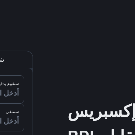
شر
ستقوم بدفع
ستتلقى