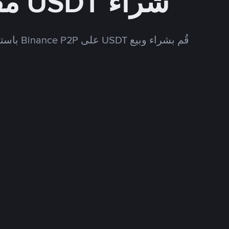
شراء USDT مقابل CNY
قُم بشراء وبيع USDT على Binance P2P باستخدام العديد من طرق الدفع