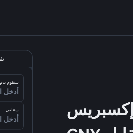
شر
ستقوم بدفع
ستتلقى