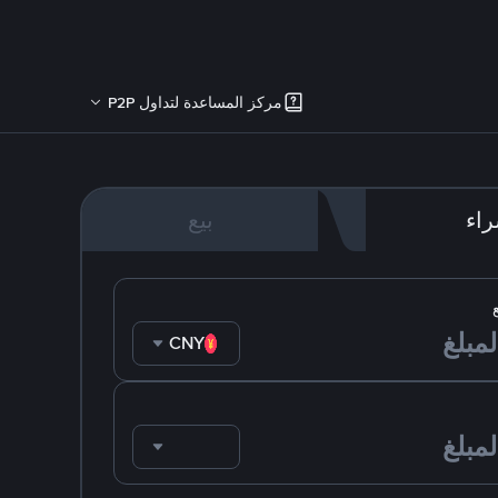
مركز المساعدة لتداول P2P
اء
بيع
CNY