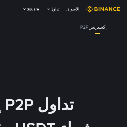
الأسواق
تداول
Square
إكسبريس
P2P
تداول P2P إكسبريس