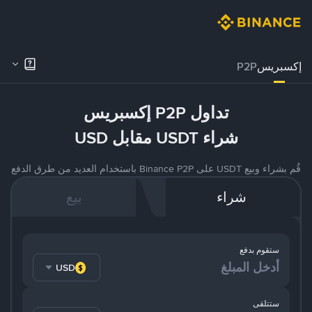
إكسبريس
P2P
تداول P2P إكسبريس
شراء USDT مقابل USD
قُم بشراء وبيع USDT على Binance P2P باستخدام العديد من طرق الدفع
شراء
بيع
ستقوم بدفع
USD
ستتلقى