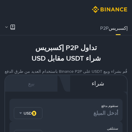
إكسبريس
P2P
تداول P2P إكسبريس
شراء USDT مقابل USD
قُم بشراء وبيع USDT على Binance P2P باستخدام العديد من طرق الدفع
شراء
بيع
ستقوم بدفع
USD
ستتلقى