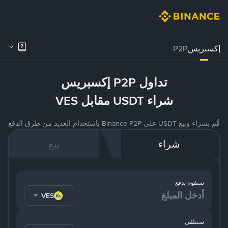
إكسبريس
P2P
تداول P2P إكسبريس
شراء USDT مقابل VES
قُم بشراء وبيع USDT على Binance P2P باستخدام العديد من طرق الدفع
شراء
بيع
ستقوم بدفع
VES
ستتلقى