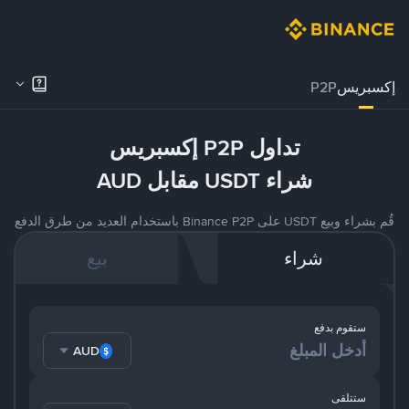
إكسبريس
P2P
تداول P2P إكسبريس
شراء USDT مقابل AUD
قُم بشراء وبيع USDT على Binance P2P باستخدام العديد من طرق الدفع
شراء
بيع
ستقوم بدفع
AUD
ستتلقى