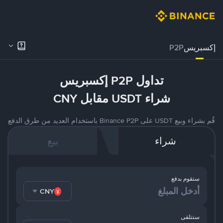
إكسبريس
P2P
تداول P2P إكسبريس
شراء USDT مقابل CNY
قُم بشراء وبيع USDT على Binance P2P باستخدام العديد من طرق الدفع
شراء
بيع
ستقوم بدفع
CNY
ستتلقى