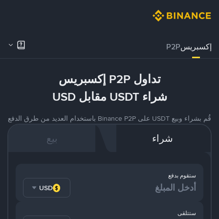
إكسبريس
P2P
تداول P2P إكسبريس
شراء USDT مقابل USD
قُم بشراء وبيع USDT على Binance P2P باستخدام العديد من طرق الدفع
شراء
بيع
ستقوم بدفع
USD
ستتلقى