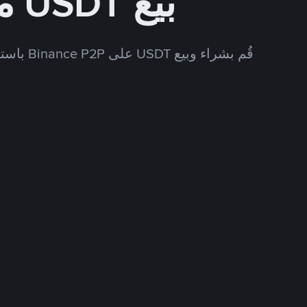
بيع USDT مقابل IQD
قُم بشراء وبيع USDT على Binance P2P باستخدام العديد من طرق الدفع