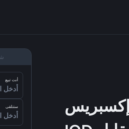
شر
أنت تبيع
ستتلقى