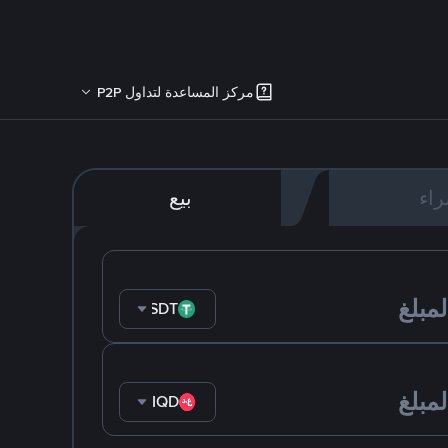
مركز المساعدة لتداول P2P
اء
بيع
USDT
IQD