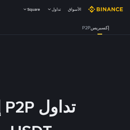
الأسواق
تداول
Square
إكسبريس
P2P
تداول P2P إكسبريس