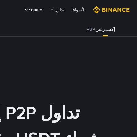
الأسواق
تداول
Square
إكسبريس
P2P
تداول P2P إكسبريس