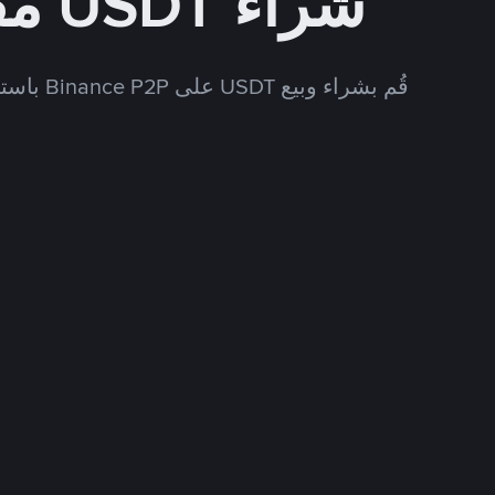
شراء USDT مقابل CNY
قُم بشراء وبيع USDT على Binance P2P باستخدام العديد من طرق الدفع