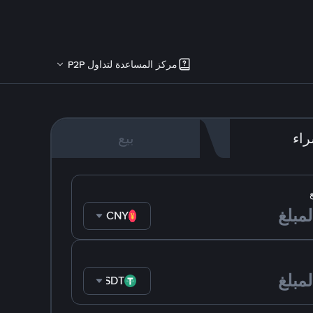
مركز المساعدة لتداول P2P
اء
بيع
CNY
USDT