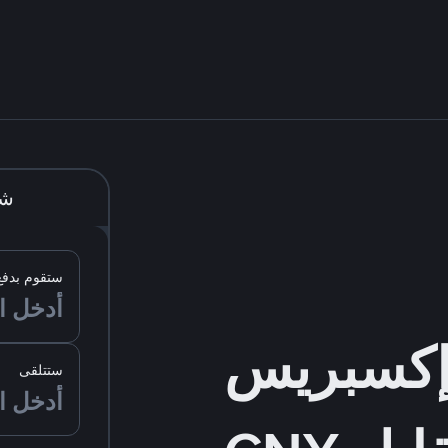
شر
ستقوم بدفع
ستتلقى