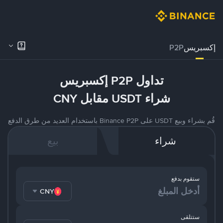
إكسبريس
P2P
تداول P2P إكسبريس
شراء USDT مقابل CNY
قُم بشراء وبيع USDT على Binance P2P باستخدام العديد من طرق الدفع
شراء
بيع
ستقوم بدفع
CNY
ستتلقى