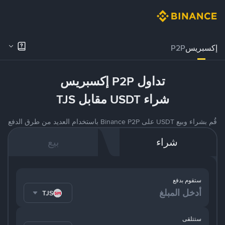
إكسبريس
P2P
تداول P2P إكسبريس
شراء USDT مقابل TJS
قُم بشراء وبيع USDT على Binance P2P باستخدام العديد من طرق الدفع
شراء
بيع
ستقوم بدفع
TJS
ستتلقى