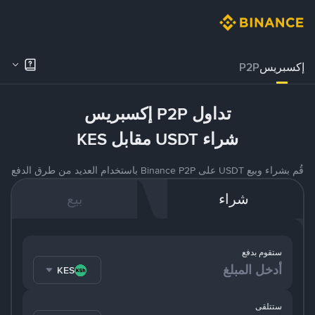
إكسبريس
P2P
تداول P2P إكسبريس
شراء USDT مقابل KES
قُم بشراء وبيع USDT على Binance P2P باستخدام العديد من طرق الدفع
شراء
بيع
ستقوم بدفع
KES
ستتلقى