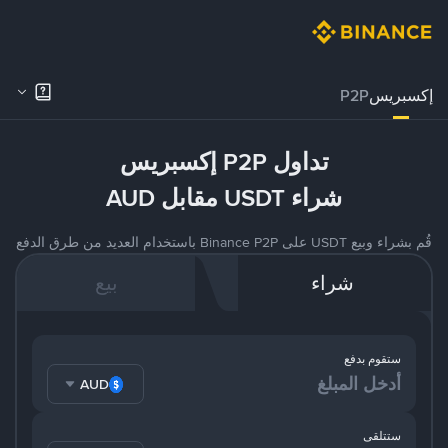
إكسبريس
P2P
تداول P2P إكسبريس
شراء USDT مقابل AUD
قُم بشراء وبيع USDT على Binance P2P باستخدام العديد من طرق الدفع
شراء
بيع
ستقوم بدفع
AUD
ستتلقى