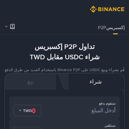
إكسبريس
P2P
تداول P2P إكسبريس
شراء USDC مقابل TWD
قُم بشراء وبيع USDC على Binance P2P باستخدام العديد من طرق الدفع
شراء
بيع
ستقوم بدفع
TWD
ستتلقى