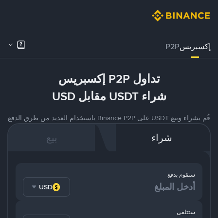
إكسبريس
P2P
تداول P2P إكسبريس
شراء USDT مقابل USD
قُم بشراء وبيع USDT على Binance P2P باستخدام العديد من طرق الدفع
شراء
بيع
ستقوم بدفع
USD
ستتلقى