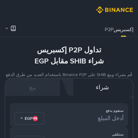
إكسبريس
P2P
تداول P2P إكسبريس
شراء SHIB مقابل EGP
قُم بشراء وبيع SHIB على Binance P2P باستخدام العديد من طرق الدفع
شراء
بيع
ستقوم بدفع
EGP
ستتلقى