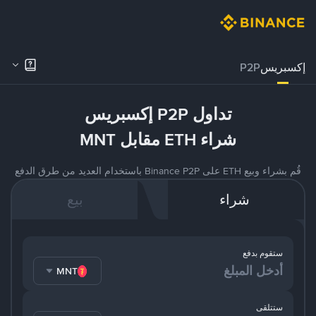
إكسبريس
P2P
تداول P2P إكسبريس
شراء ETH مقابل MNT
قُم بشراء وبيع ETH على Binance P2P باستخدام العديد من طرق الدفع
شراء
بيع
ستقوم بدفع
MNT
ستتلقى