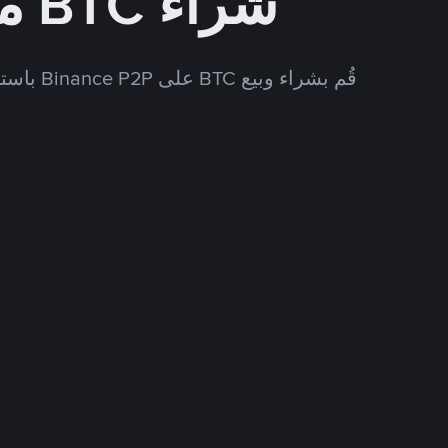
شراء BTC مقابل GEL
قُم بشراء وبيع BTC على Binance P2P باستخدام العديد من طرق الدفع