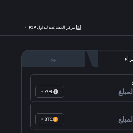
مركز المساعدة لتداول P2P
اء
بيع
GEL
BTC