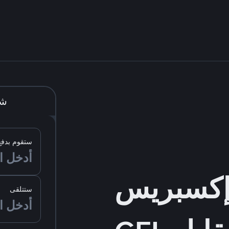
شر
ستقوم بدفع
ستتلقى