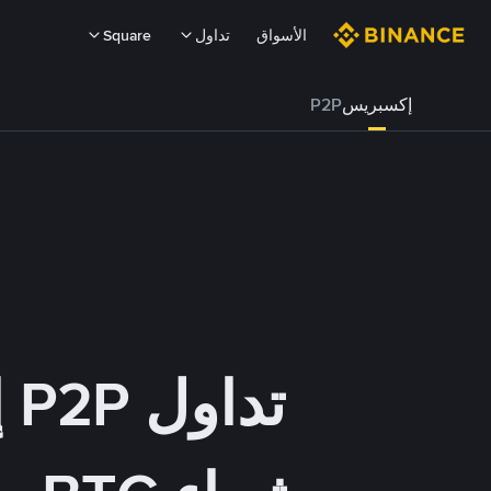
الأسواق
تداول
Square
إكسبريس
P2P
تداول P2P إكسبريس