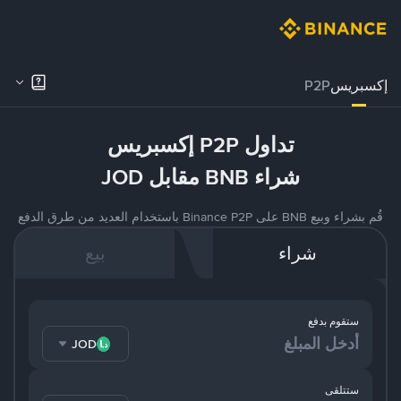
إكسبريس
P2P
تداول P2P إكسبريس
شراء BNB مقابل JOD
قُم بشراء وبيع BNB على Binance P2P باستخدام العديد من طرق الدفع
شراء
بيع
ستقوم بدفع
JOD
ستتلقى