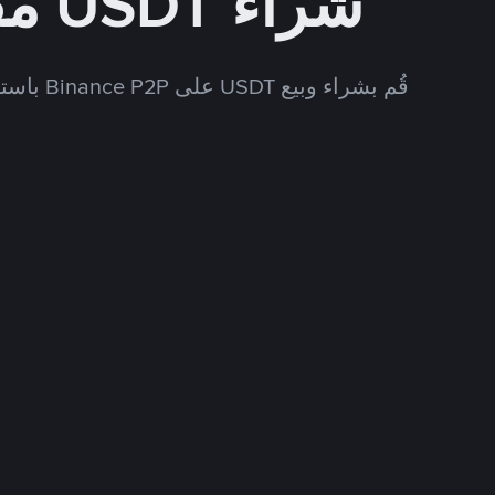
شراء USDT مقابل USD
قُم بشراء وبيع USDT على Binance P2P باستخدام العديد من طرق الدفع