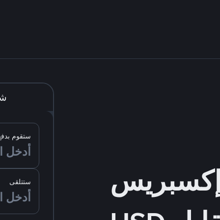
شر
ستقوم بدفع
ستتلقى