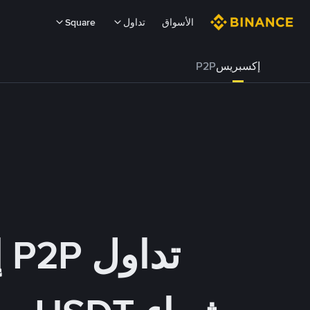
الأسواق
تداول
Square
إكسبريس
P2P
تداول P2P إكسبريس