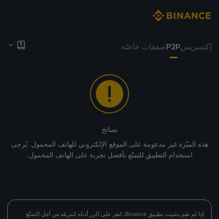
إكسبريس
P2P
صفقات خاصّة
نصائح
هذه الميّزة غير مدعومة على الموقع الإلكتروني للهاتف المحمول. يُرجى
استخدام التطبيق للتمتّع بأفضل تجربة على الهاتف المحمول.
إذا لم تقم بتثبيت تطبيق Binance، انقر على الزر أدناه لتنزيله من أجل التمتّع