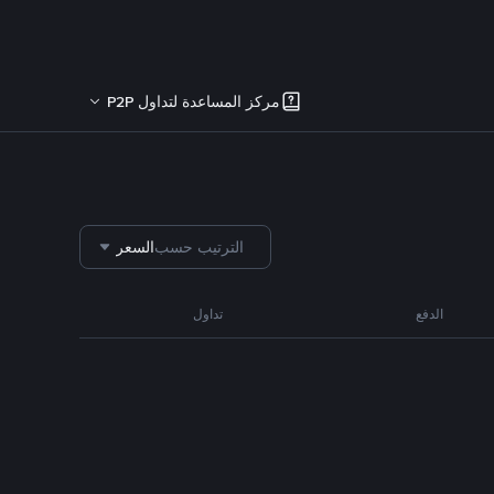
مركز المساعدة لتداول P2P
الترتيب حسب
السعر
الدفع
تداول