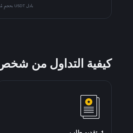
بادل USDT بحجمٍ مُرتفع على منصّة Binance P2P للصفقات الخاصّة. اعثر على أفضل العروض أدناه لشراء وبيع Tether
كيفية التداول من شخ
1. تقديم طلب