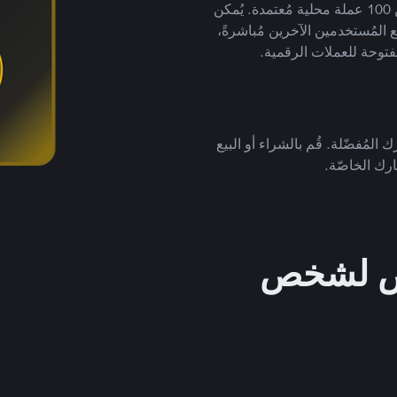
لتداول العملات الرقمية بأكثر من 800 طريقة دفع وأكثر من 100 عملة محلية مُعتمدة. يُمكن
 المُستخدمين الآخرين مُباشرةً،
فتوحة للعملات الرقمية.
 المُفضّلة. قُم بالشراء أو البيع
رك الخاصّة.
خص لشخص