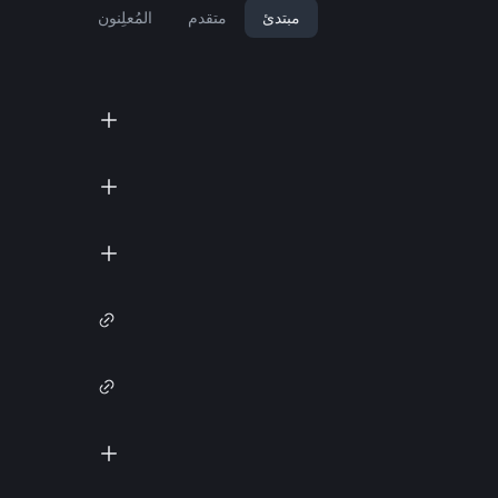
مبتدئ
متقدم
المُعلِنون