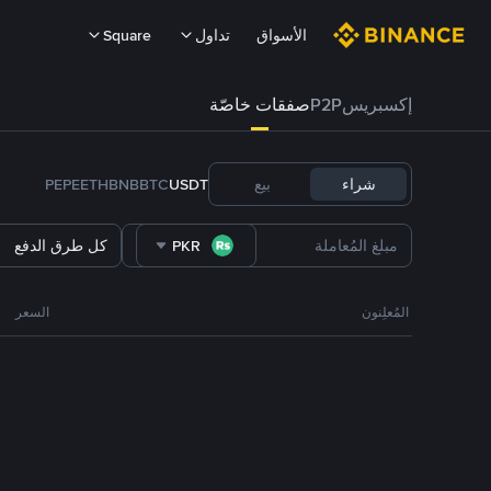
الأسواق
تداول
Square
إكسبريس
P2P
صفقات خاصّة
شراء
بيع
USDT
BTC
BNB
ETH
PEPE
PKR
كل طرق الدفع
المُعلِنون
السعر