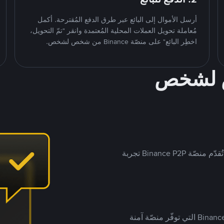
أرسل الأموال إلى البائع عبر طرق الدفع المُقترحة. أكمل
مُعاملة تحويل العملات المحلية المُعتمدة وانقر "تمّ التحويل،
اخطِر البائع" على منصّة Binance من شخص لشخص.
ص لشخص
بينما تستهدف العديد من منصّات تداول P2P أسواقًا مُحددة، تُقدّم منصّة Binance P2P تجربة
يضع ملايين المُستخدمين حول العالم ثقتهم في منصّة Binance P2P التي توفّر منصّة آمنة