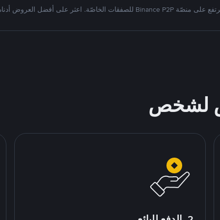
ص لشخص
2. الدفع للبائع