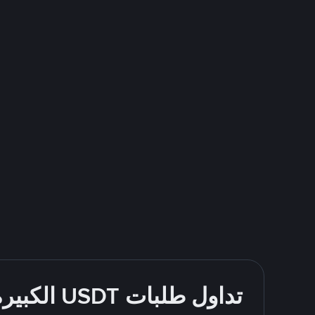
تداول طلبات USDT الكبيرة بسهولة - قُم بالشراء والبيع باستخدام طرقك المُفضّلة للدفع