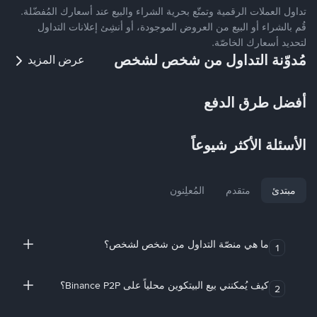
تداول العملات الرقمية وتمتّع بحرية الشراء والبيع عند أسعارك المُفضّلة.
قُم بالشراء أو البيع من العروض الموجودة، أو أنشِئ إعلانات التداول
لتحديد أسعارك الخاصّة.
مُدوّنة التداول من شخص لشخص
عرض المزيد
أفضل طرق الدفع
الأسئلة الأكثر شيوعاً
مبتدئ
متقدم
المُعلِنون
ما هي منصّة التداول من شخص لشخص؟
1
كيف يُمكنني بيع البيتكوين محلياً على Binance P2P؟
2