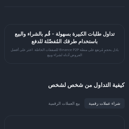
تداول طلبات الكبيرة بسهولة - قُم بالشراء والبيع
باستخدام طرقك المُفضّلة للدفع
بادل بحجمٍ مُرتفع على منصّة Binance P2P للصفقات الخاصّة. اعثر على أفضل
العروض أدناه لشراء وبيع
كيفية التداول من شخص لشخص
شراء عملات رقمية
بيع العملات الرقمية