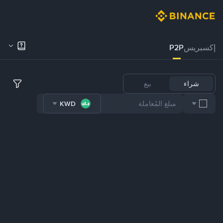
إكسبريس
P2P
شراء
بيع
KWD