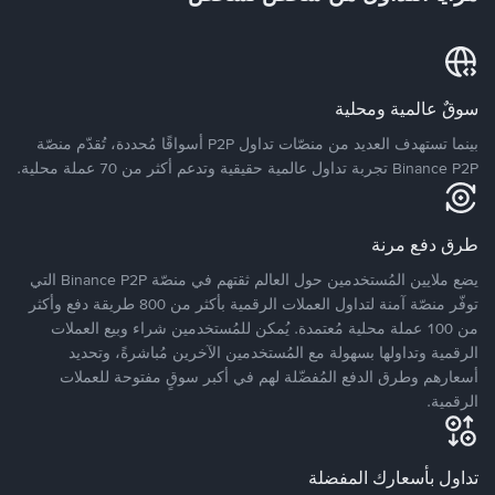
سوقٌ عالمية ومحلية
بينما تستهدف العديد من منصّات تداول P2P أسواقًا مُحددة، تُقدّم منصّة
Binance P2P تجربة تداول عالمية حقيقية وتدعم أكثر من 70 عملة محلية.
طرق دفع مرنة
يضع ملايين المُستخدمين حول العالم ثقتهم في منصّة Binance P2P التي
توفّر منصّة آمنة لتداول العملات الرقمية بأكثر من 800 طريقة دفع وأكثر
من 100 عملة محلية مُعتمدة. يُمكن للمُستخدمين شراء وبيع العملات
الرقمية وتداولها بسهولة مع المُستخدمين الآخرين مُباشرةً، وتحديد
أسعارهم وطرق الدفع المُفضّلة لهم في أكبر سوقٍ مفتوحة للعملات
الرقمية.
تداول بأسعارك المفضلة