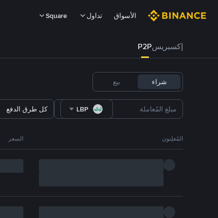
الأسواق
تداول
Square
إكسبريس
P2P
شراء
بيع
LBP
كل طرق الدفع
المُعلِنون
السعر