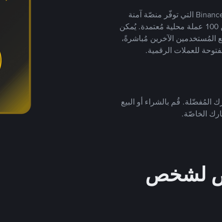
يضع ملايين المُستخدمين حول العالم ثقتهم في منصّة Binance P2P التي توفّر منصّة آمنة
لتداول العملات الرقمية بأكثر من 800 طريقة دفع وأكثر من 100 عملة محلية مُعتمدة. يُمكن
 المُستخدمين الآخرين مُباشرةً،
فتوحة للعملات الرقمية.
 المُفضّلة. قُم بالشراء أو البيع
رك الخاصّة.
خص لشخص