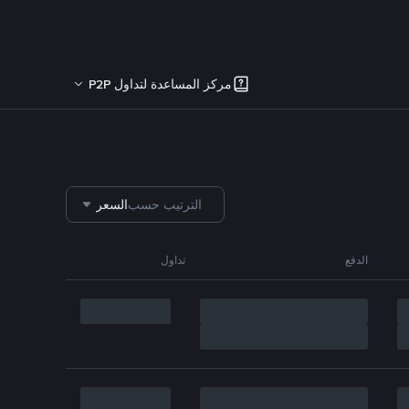
مركز المساعدة لتداول P2P
الترتيب حسب
السعر
الدفع
تداول