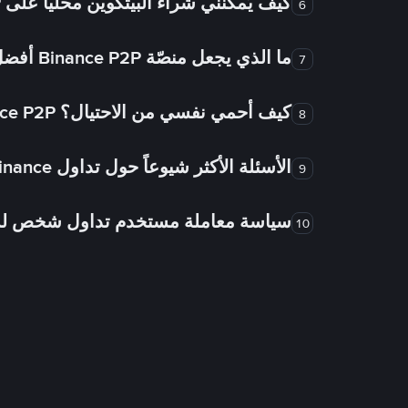
كيف يُمكنني شراء البيتكوين محلياً على Binance P2P؟
6
ما الذي يجعل منصّة Binance P2P أفضل من الأسواق الأخرى للتداول من شخص لشخص؟
7
كيف أحمي نفسي من الاحتيال؟ Binance P2P ضمان FTW!
8
الأسئلة الأكثر شيوعاً حول تداول Binance شخص لشخص
9
سياسة معاملة مستخدم تداول شخص 
10