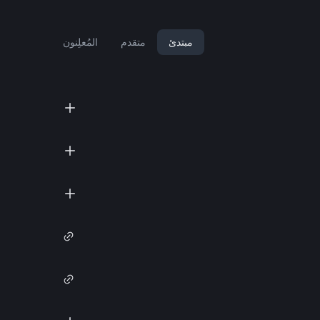
مبتدئ
متقدم
المُعلِنون