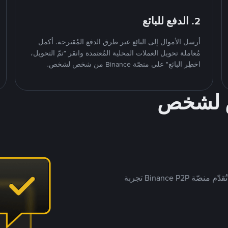
2. الدفع للبائع
أرسل الأموال إلى البائع عبر طرق الدفع المُقترحة. أكمل
مُعاملة تحويل العملات المحلية المُعتمدة وانقر "تمّ التحويل،
اخطِر البائع" على منصّة Binance من شخص لشخص.
ص لشخص
بينما تستهدف العديد من منصّات تداول P2P أسواقًا مُحددة، تُقدّم منصّة Binance P2P تجربة