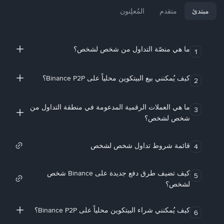
مبتدئ
متقدم
المُعلِنون
ما هي منصّة التداول من شخص لشخص؟
1
كيف يُمكنني بيع البيتكوين محلياً على Binance P2P؟
2
ما هي العملات الرقمية المدعومة في منطقة التداول من
3
شخص لشخص؟
قائمة شروط تداول شخص لشخص
4
كيف تضيف طرق دفع جديدة على Binance شخص
5
لشخص؟
كيف يُمكنني شراء البيتكوين محلياً على Binance P2P؟
6