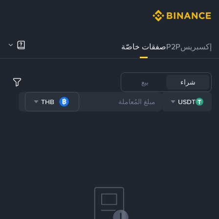
إكسبريس
P2P
صفقات خاصّة
شراء
بيع
THB
USDT