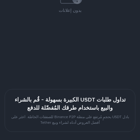
بدون إعلانات
تداول طلبات USDT الكبيرة بسهولة - قُم بالشراء
والبيع باستخدام طرقك المُفضّلة للدفع
بادل USDT بحجمٍ مُرتفع على منصّة Binance P2P للصفقات الخاصّة. اعثر على
أفضل العروض أدناه لشراء وبيع Tether