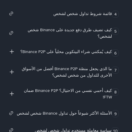
قائمة شروط تداول شخص لشخص
4
كيف تضيف طرق دفع جديدة على Binance شخص
5
لشخص؟
كيف يُمكنني شراء البيتكوين محلياً على Binance P2P؟
6
ما الذي يجعل منصّة Binance P2P أفضل من الأسواق
7
الأخرى للتداول من شخص لشخص؟
كيف أحمي نفسي من الاحتيال؟ Binance P2P ضمان
8
FTW!
الأسئلة الأكثر شيوعاً حول تداول Binance شخص لشخص
9
سياسة معاملة مستخدم تداول شخص لشخص
10