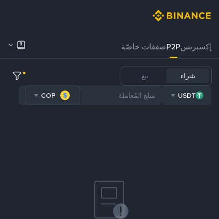
إكسبريس
P2P
صفقات خاصّة
شراء
بيع
COP
USDT