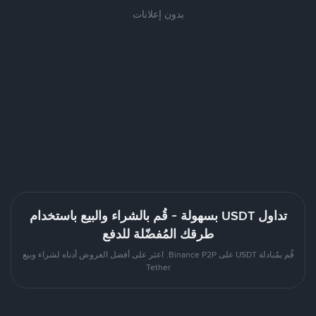
بدون إعلانات
تداول USDT بسهولة - قُم بالشراء والبيع باستخدام
طرقك المُفضّلة للدفع
قُم بمُبادلة USDT على Binance P2P. اعثر على أفضل العروض أدناه لشراء وبيع
Tether