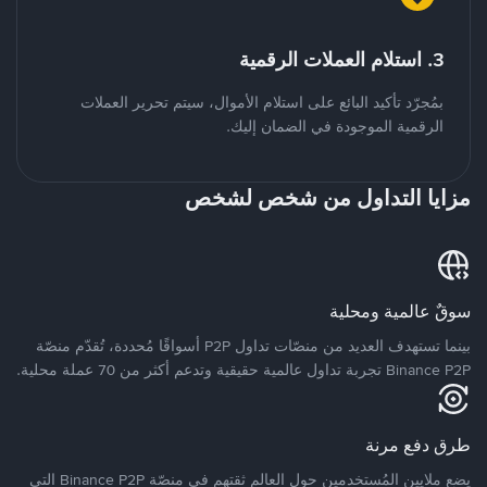
3. استلام العملات الرقمية
بمُجرّد تأكيد البائع على استلام الأموال، سيتم تحرير العملات
الرقمية الموجودة في الضمان إليك.
مزايا التداول من شخص لشخص
سوقٌ عالمية ومحلية
بينما تستهدف العديد من منصّات تداول P2P أسواقًا مُحددة، تُقدّم منصّة
Binance P2P تجربة تداول عالمية حقيقية وتدعم أكثر من 70 عملة محلية.
طرق دفع مرنة
يضع ملايين المُستخدمين حول العالم ثقتهم في منصّة Binance P2P التي