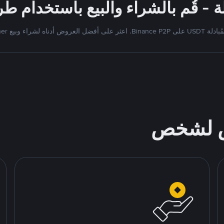
Bi. اعثر على أفضل العروض أدناه لشراء وبيع Tether
ص لشخص