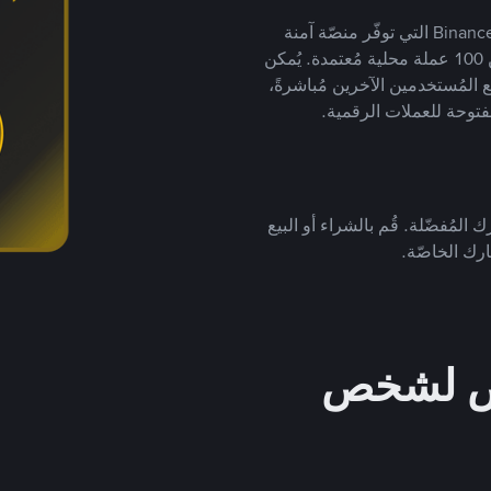
يضع ملايين المُستخدمين حول العالم ثقتهم في منصّة Binance P2P التي توفّر منصّة آمنة
لتداول العملات الرقمية بأكثر من 800 طريقة دفع وأكثر من 100 عملة محلية مُعتمدة. يُمكن
 المُستخدمين الآخرين مُباشرةً،
فتوحة للعملات الرقمية.
 المُفضّلة. قُم بالشراء أو البيع
رك الخاصّة.
خص لشخص