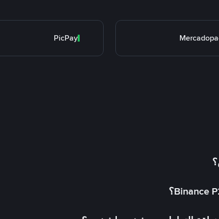
PicPay
Mercadopa
؟