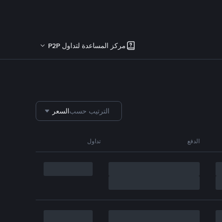
مركز المساعدة لتداول P2P
الترتيب حسب
السعر
الدفع
تداول