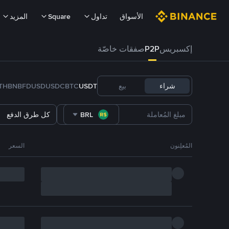
الأسواق
تداول
Square
المزيد
إكسبريس
P2P
صفقات خاصّة
شراء
بيع
USDT
BTC
USDC
FDUSD
BNB
TH
BRL
كل طرق الدفع
المُعلِنون
السعر