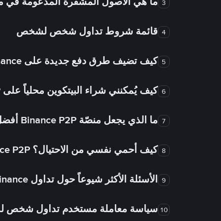
ما هي الأصول المشفرة المدعومة في
3
قائمة شروط تداول شخص لشخص
4
كيف تضيف طرق دفع جديدة على Binance شخص لشخص؟
5
كيف يُمكنني شراء البيتكوين محلياً على Binance P2P؟
6
ما الذي يجعل منصّة Binance P2P أفضل من الأسواق الأخرى للتداول من شخص لشخص؟
7
كيف أحمي نفسي من الاحتيال؟ Binance P2P ضمان FTW!
8
الأسئلة الأكثر شيوعاً حول تداول Binance شخص لشخص
9
سياسة معاملة مستخدم تداول شخص 
10