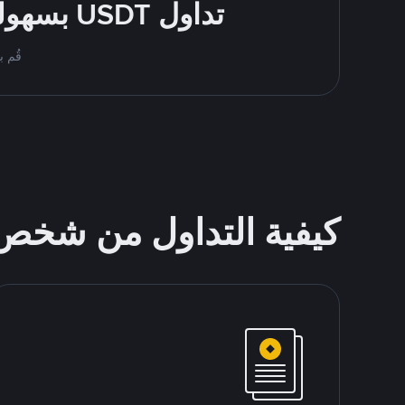
تداول USDT بسهولة - قُم بالشراء والبيع باستخدام طرقك المُفضّلة للدفع
قُم بمُبادلة USDT على nance P2P
كيفية التداول من شخ