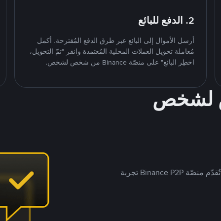
2. الدفع للبائع
أرسل الأموال إلى البائع عبر طرق الدفع المُقترحة. أكمل
مُعاملة تحويل العملات المحلية المُعتمدة وانقر "تمّ التحويل،
اخطِر البائع" على منصّة Binance من شخص لشخص.
ص لشخص
بينما تستهدف العديد من منصّات تداول P2P أسواقًا مُحددة، تُقدّم منصّة Binance P2P تجربة