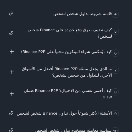
قائمة شروط تداول شخص لشخص
4
كيف تضيف طرق دفع جديدة على Binance شخص
5
لشخص؟
كيف يُمكنني شراء البيتكوين محلياً على Binance P2P؟
6
ما الذي يجعل منصّة Binance P2P أفضل من الأسواق
7
الأخرى للتداول من شخص لشخص؟
كيف أحمي نفسي من الاحتيال؟ Binance P2P ضمان
8
FTW!
الأسئلة الأكثر شيوعاً حول تداول Binance شخص لشخص
9
سياسة معاملة مستخدم تداول شخص لشخص
10