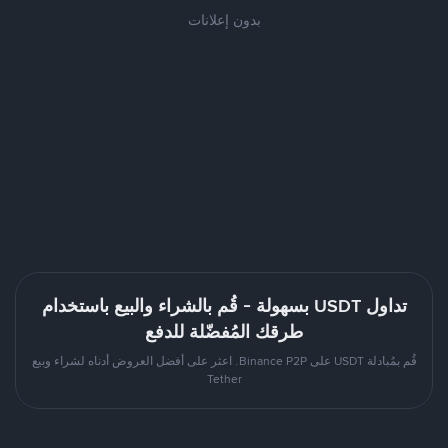
بدون إعلانات
تداول USDT بسهولة - قُم بالشراء والبيع باستخدام
طرقك المُفضّلة للدفع
قُم بمُبادلة USDT على Binance P2P. اعثر على أفضل العروض أدناه لشراء وبيع
Tether