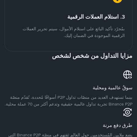
3. استلام العملات الرقمية
بمُجرّد تأكيد البائع على استلام الأموال، سيتم تحرير العملات
الرقمية الموجودة في الضمان إليك.
مزايا التداول من شخص لشخص
سوقٌ عالمية ومحلية
بينما تستهدف العديد من منصّات تداول P2P أسواقًا مُحددة، تُقدّم منصّة
Binance P2P تجربة تداول عالمية حقيقية وتدعم أكثر من 70 عملة محلية.
طرق دفع مرنة
يضع ملايين المُستخدمين حول العالم ثقتهم في منصّة Binance P2P التي