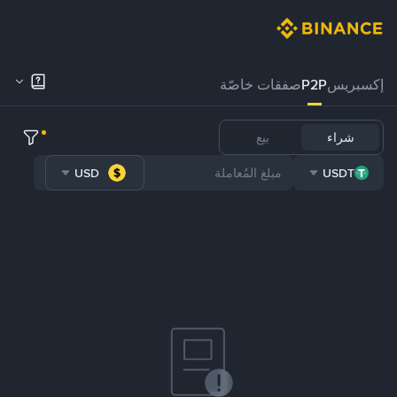
إكسبريس
P2P
صفقات خاصّة
شراء
بيع
USD
USDT